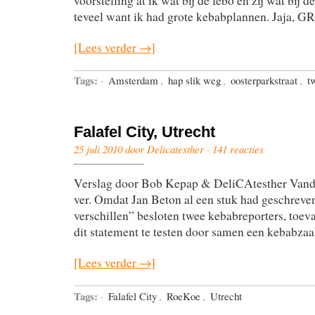
voorstelling at ik wat bij de febo en zij wat bij de
teveel want ik had grote kebabplannen. Jaja, 
[Lees verder →]
Tags:
·
Amsterdam
,
hap slik weg
,
oosterparkstraat
,
t
Falafel City, Utrecht
25 juli 2010 door Delicatesther ·
141 reacties
Verslag door Bob Kepap & DeliCAtesther Vand
ver. Omdat Jan Beton al een stuk had geschrev
verschillen” besloten twee kebabreporters, toeva
dit statement te testen door samen een kebabzaa
[Lees verder →]
Tags:
·
Falafel City
,
RoeKoe
,
Utrecht