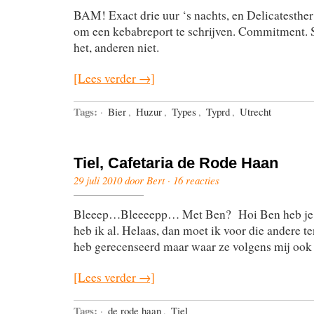
BAM! Exact drie uur ‘s nachts, en Delicatesther 
om een kebabreport te schrijven. Commitment
het, anderen niet.
[Lees verder →]
Tags:
·
Bier
,
Huzur
,
Types
,
Typrd
,
Utrecht
Tiel, Cafetaria de Rode Haan
29 juli 2010 door Bert ·
16 reacties
Bleeep…Bleeeepp… Met Ben? Hoi Ben heb je a
heb ik al. Helaas, dan moet ik voor die andere te
heb gerecenseerd maar waar ze volgens mij ook
[Lees verder →]
Tags:
·
de rode haan
,
Tiel