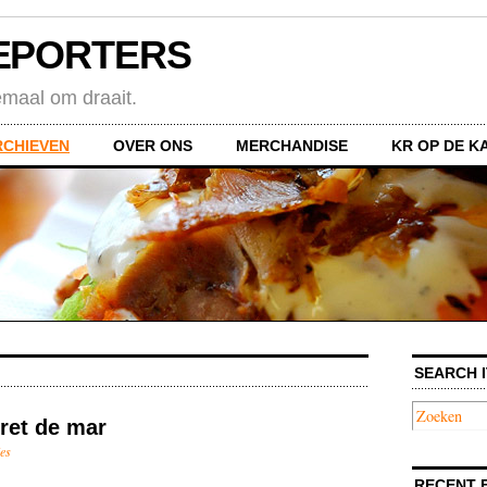
EPORTERS
emaal om draait.
RCHIEVEN
OVER ONS
MERCHANDISE
KR OP DE K
SEARCH I
ret de mar
ies
RECENT 