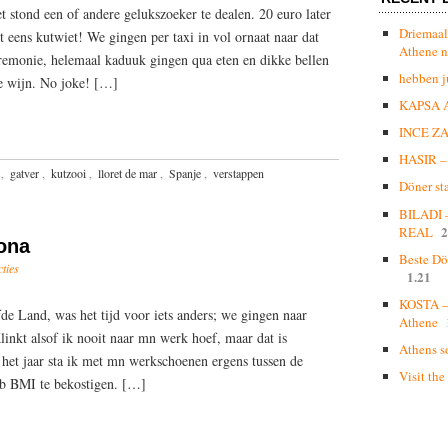
 stond een of andere gelukszoeker te dealen. 20 euro later
Driemaal
t eens kutwiet! We gingen per taxi in vol ornaat naar dat
Athene n
remonie, helemaal kaduuk gingen qua eten en dikke bellen
hebben j
de wijn. No joke! […]
KAPSA 
INCE Z
HASIR – 
,
gatver
,
kutzooi
,
lloret de mar
,
Spanje
,
verstappen
Döner st
BILADI
2
REAL
ona
Beste Dö
ties
1.21
KOSTA – 
fde Land, was het tijd voor iets anders; we gingen naar
Athene
inkt alsof ik nooit naar mn werk hoef, maar dat is
Athens s
n het jaar sta ik met mn werkschoenen ergens tussen de
Visit the
ab BMI te bekostigen. […]