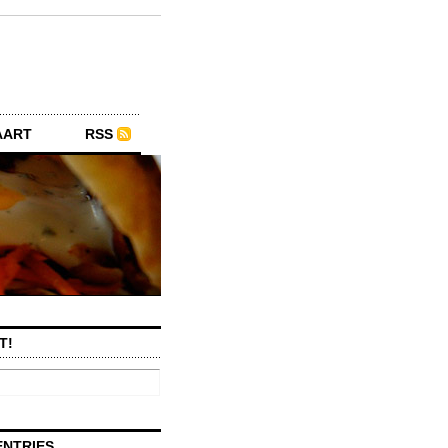
AART
RSS
T!
ENTRIES