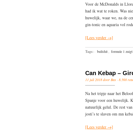
Voor de McDonalds in Lloret
had ik wat te roken. Was nie
huwelijk, waar we, na de ce
gin-tonic en aquaria vol ro
[Lees verder →]
Tags:
·
bullshit
,
formule 1 zuigt
Can Kebap – Gir
11 juli 2018 door Bas ·
8.568 reac
Na het tripje naar het Beloo
Spanje voor een huwelijk. Kl
natuurlijk gelul. De rest va
josti’s te slaven om mn keb
[Lees verder →]